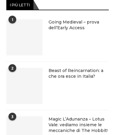
I PIÙ LETTI
1
Going Medieval – prova
dell’Early Access
2
Beast of Reincarnation: a
che ora esce in Italia?
3
Magic L’Adunanza – Lotus
Vale: vediamo insieme le
meccaniche di The Hobbit!