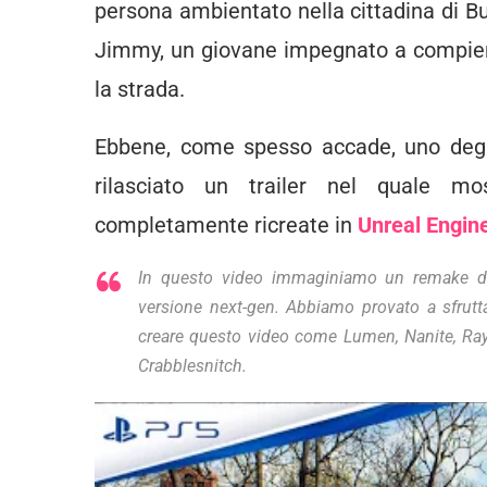
persona ambientato nella cittadina di Bul
Jimmy, un giovane impegnato a compiere 
la strada.
Ebbene, come spesso accade, uno degli 
rilasciato un trailer nel quale mo
completamente ricreate in
Unreal Engin
In questo video immaginiamo un remake di
versione next-gen. Abbiamo provato a sfrutta
creare questo video come Lumen, Nanite, Ray 
Crabblesnitch.