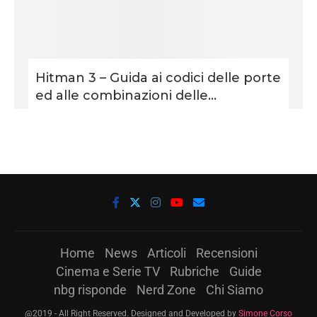
Hitman 3 – Guida ai codici delle porte
ed alle combinazioni delle...
Home
News
Articoli
Recensioni
Cinema e Serie TV
Rubriche
Guide
nbg risponde
Nerd Zone
Chi Siamo
@2019 - All Right Reserved. Designed and Developed by
Simone Corso