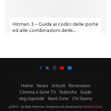
Hitman 3 – Guida ai codici delle porte
ed alle combinazioni delle...
Home
News
Articoli
Recensioni
Cinema e Serie TV
Rubriche
Guide
nbg risponde
Nerd Zone
Chi Siamo
@2019 - All Right Reserved. Designed and Developed by
Simone Corso