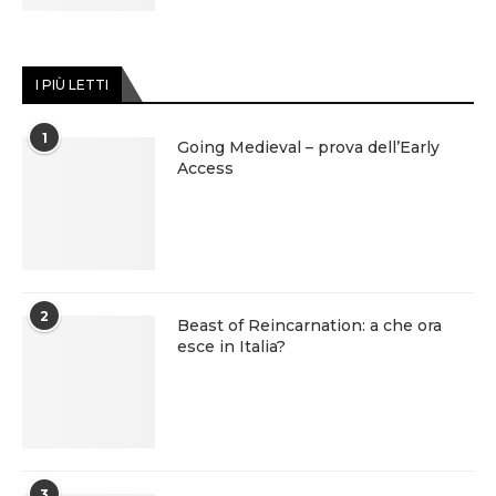
I PIÙ LETTI
1
Going Medieval – prova dell’Early
Access
2
Beast of Reincarnation: a che ora
esce in Italia?
3