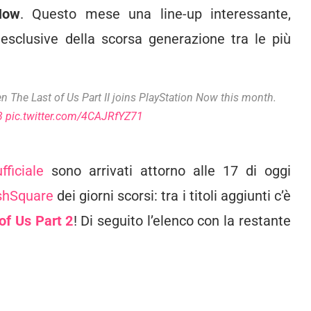
Now
. Questo mese una line-up interessante,
 esclusive della scorsa generazione tra le più
n The Last of Us Part II joins PlayStation Now this month.
3
pic.twitter.com/4CAJRfYZ71
fficiale
sono arrivati attorno alle 17 di oggi
shSquare
dei giorni scorsi: tra i titoli aggiunti c’è
of Us Part 2
! Di seguito l’elenco con la restante