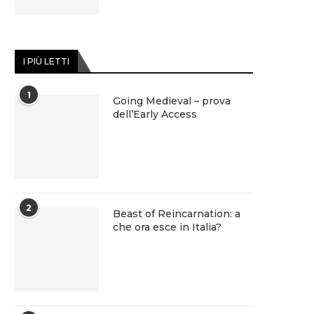
I PIÙ LETTI
1
Going Medieval – prova
dell’Early Access
2
Beast of Reincarnation: a
che ora esce in Italia?