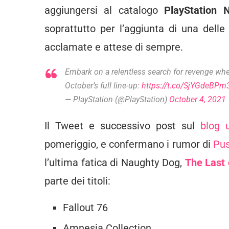
aggiungersi al catalogo
PlayStation 
soprattutto per l’aggiunta di una delle
acclamate e attese di sempre.
Embark on a relentless search for revenge whe
October’s full line-up:
https://t.co/SjYGdeBPm
— PlayStation (@PlayStation)
October 4, 2021
Il Tweet e successivo post sul
blog u
pomeriggio, e confermano i rumor di
Pu
l’ultima fatica di Naughty Dog,
The Last 
parte dei titoli:
Fallout 76
Amnesia Collection