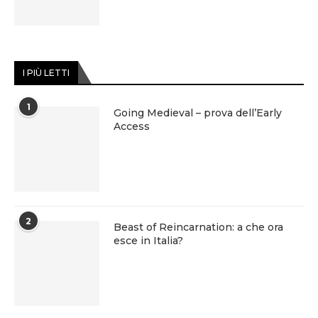
I PIÙ LETTI
1
Going Medieval – prova dell’Early
Access
2
Beast of Reincarnation: a che ora
esce in Italia?